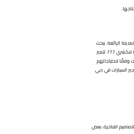
اجها.
دينة الرائعة. يبحث
الكثيرون عن أفضل وأرخص خيار لتأجير السيارات في دبي، ومن بين الشركات التي تقدم خدماتها بأسعار معقولة وجودة عالية هو شركة لاكشري 777 تتميز
وفقًا لاحتياجاتهم
ل تجربة تأجير السيارات في دبي
لتصاميم الفاخرة. بعض