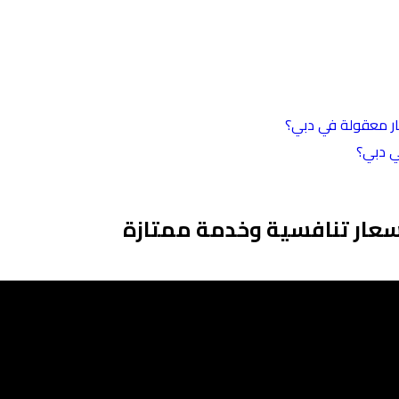
ار معقولة في دبي؟
في دبي؟
بأسعار تنافسية وخدمة ممتازة