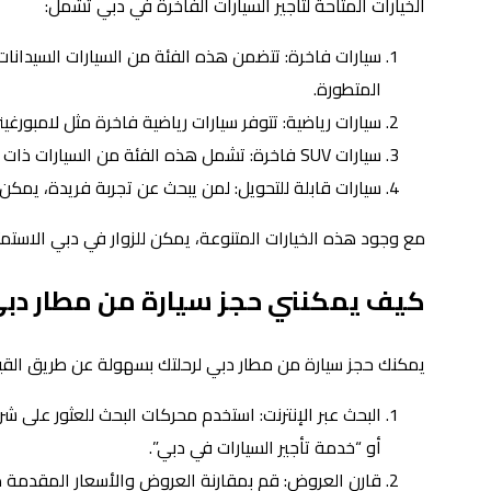
الخيارات المتاحة لتأجير السيارات الفاخرة في دبي تشمل:
المتطورة.
سيارات رياضية: تتوفر سيارات رياضية فاخرة مثل لامبورغي
سيارات SUV فاخرة: تشمل هذه الفئة من السيارات ذات الأداء العالي والراحة الفاخرة، مثل بورش كايين وبي إم دبليو X5 ومرسيدس بنز GLE.
سيارات قابلة للتحويل: لمن يبحث عن تجربة فريدة، يمكن تأجير سيارات قابلة
مع وجود هذه الخيارات المتنوعة، يمكن للزوار في دبي الاستمتاع
كيف يمكنني حجز سيارة من مطار دبي
يمكنك حجز سيارة من مطار دبي لرحلتك بسهولة عن طريق القيام
البحث عبر الإنترنت: استخدم محركات البحث للعثور على ش
أو “خدمة تأجير السيارات في دبي”.
قارن العروض: قم بمقارنة العروض والأسعار المقدمة م