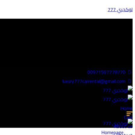
لوكجري 777
00971567778770
luxury777carrental@gmail.com
Home
Cars
About us
Homepage