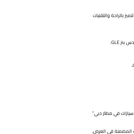
سيارات السيدانات الفاخرة مثل مرسيدس بنز S-Class وBMW 7 Series وأودي A8، والتي تتميز بالراحة والتقنيات
.
 سيارات في مطار دبي”
ت المضمنة في العرض.